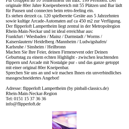
Für Gruppen ab 10 Teilnehmenr bis max. 199 Personen. Der
originale 80er Jahre Kneipenbereich mit 55 Plätzen und Bar lädt
für Pausen und connecten beim retro-feeling ein.
Es stehen derzeit ca. 120 spielbereite Geräte aus 5 Jahrzehnten
sowie kultige Arcade-Automaten auf ca 450 m2 zur Verfügung.
Der flipperloft Lampertheim liegt zentral in der Metropolregion
Rhein-Main-Neckar und ist ideal erreichbar aus:
Frankfurt / Wiesbaden / Mainz / Darmstadt / Worms /
Kaiserslautern/ Heidelberg /Mannheim / Ludwigshafen/
Karlsruhe / Sinsheim / Heilbronn
Machen Sie Ihre Feier, deinen Firmenevent oder Deinen
Geburtstag zu einem echten Highlight - zwischen leuchtenden
flippern und Arcade mit Nostalgie pur - und das ganze getoppt
mit einer original 80er Kneipenbar.
Sprechen Sie uns an und wir machen Ihnen ein unverbindliches
massgeschneidertes Angebot!
Adresse: flipperloft Lampertheim (by pinball-classics.de)
Rhein-Main-Neckar-Region
Tel: 0151 15 37 36 36
info@flipperloft.de