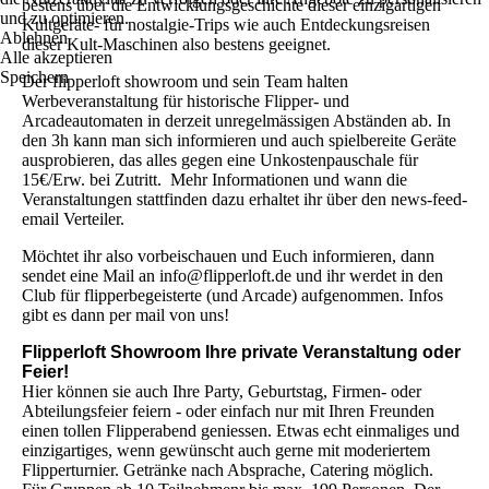
bestens über die Entwicklungsgeschichte dieser einzigartigen
und zu optimieren.
Kultgeräte- für nostalgie-Trips wie auch Entdeckungsreisen
Ablehnen
dieser Kult-Maschinen also bestens geeignet.
Alle akzeptieren
Speichern
Der flipperloft showroom und sein Team halten
Werbeveranstaltung für historische Flipper- und
Arcadeautomaten in derzeit unregelmässigen Abständen ab. In
den 3h kann man sich informieren und auch spielbereite Geräte
ausprobieren, das alles gegen eine Unkostenpauschale für
15€/Erw. bei Zutritt. Mehr Informationen und wann die
Veranstaltungen stattfinden dazu erhaltet ihr über den news-feed-
email Verteiler.
Möchtet ihr also vorbeischauen und Euch informieren, dann
sendet eine Mail an info@flipperloft.de und ihr werdet in den
Club für flipperbegeisterte (und Arcade) aufgenommen. Infos
gibt es dann per mail von uns!
Flipperloft Showroom Ihre private Veranstaltung oder
Feier!
Hier können sie auch Ihre Party, Geburtstag, Firmen- oder
Abteilungsfeier feiern - oder einfach nur mit Ihren Freunden
einen tollen Flipperabend geniessen. Etwas echt einmaliges und
einzigartiges, wenn gewünscht auch gerne mit moderiertem
Flipperturnier. Getränke nach Absprache, Catering möglich.